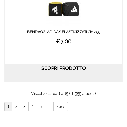
BENDAGGI ADIDAS ELASTICIZZATI CM 255
€7,00
SCOPRI PRODOTTO
Visualizzati da
1
a
15
(di
959
articoli)
2
3
4
5
...
Succ
1