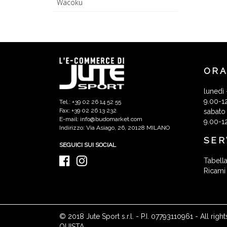
Wacoku
ORA
lunedì 
9.00-1
Tel.: +39 02 26 14 52 55
Fax: +39 02 26 13 232
sabato
E-mail: info@budomarket.com
9.00-1
Indirizzo: Via Asiago, 26, 20128 MILANO
SER
SEGUICI SUI SOCIAL
Tabella
Ricami
© 2018 Jute Sport s.r.l. - P.I. 07793110961 - All r
QUISTA