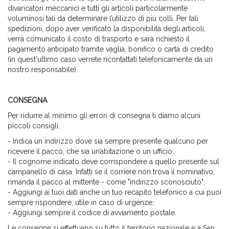
divaricatori meccanici e tutti gli articoli particolarmente
voluminosi tali da determinare l’utilizzo di più colli. Per tali
spedizioni, dopo aver verificato la disponibilità degli articoli,
verrà comunicato il costo di trasporto e sarà richiesto il
pagamento anticipato tramite vaglia, bonifico o carta di credito
(in quest'ultimo caso verrete ricontattati telefonicamente da un
nostro responsabile).
CONSEGNA
Per ridurre al minimo gli errori di consegna ti diamo alcuni
piccoli consigli:
- Indica un indirizzo dove sia sempre presente qualcuno per
ricevere il pacco, che sia un’abitazione o un ufficio;
- Il
cognome
indicato deve corrispondere a quello presente sul
campanello di casa. Infatti se il corriere non trova il nominativo,
rimanda il pacco al mittente - come "indirizzo sconosciuto";
- Aggiungi ai tuoi dati anche un tuo
recapito telefonico
a cui puoi
sempre rispondere, utile in caso di urgenze;
- Aggiungi sempre il codice di avviamento postale.
Le consegne si effettuano su tutto il territorio nazionale e a San