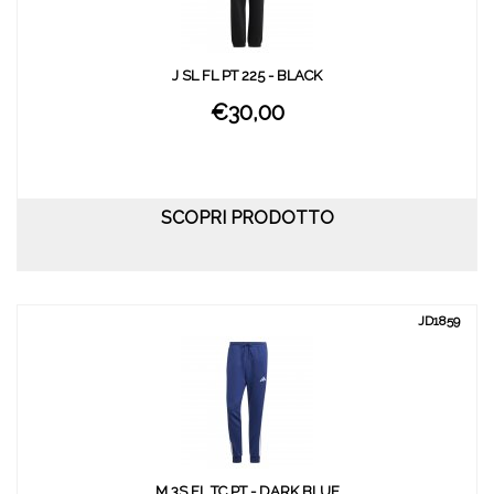
J SL FL PT 225 - BLACK
€30,00
SCOPRI PRODOTTO
JD1859
M 3S FL TC PT - DARK BLUE