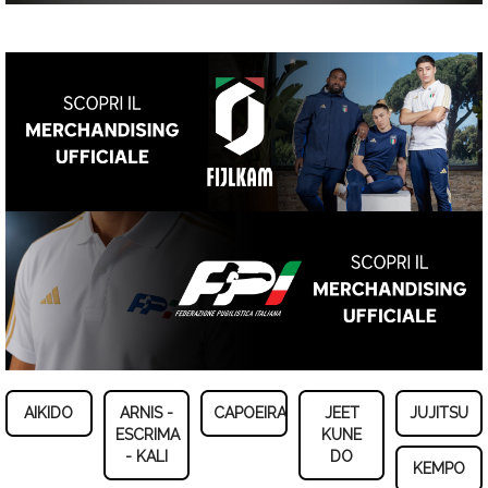
AIKIDO
ARNIS -
CAPOEIRA
JEET
JUJITSU
ESCRIMA
KUNE
- KALI
DO
KEMPO