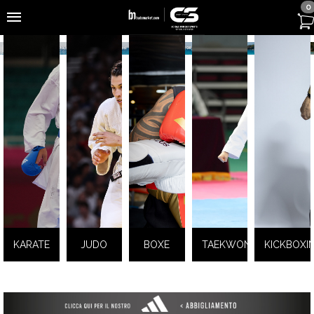
0
KARATE
JUDO
BOXE
TAEKWONDO
KICKBOXI