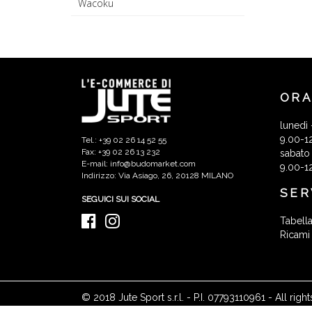
Wacoku
ORA
lunedì 
9.00-1
Tel.: +39 02 26 14 52 55
Fax: +39 02 26 13 232
sabato
E-mail: info@budomarket.com
9.00-1
Indirizzo: Via Asiago, 26, 20128 MILANO
SER
SEGUICI SUI SOCIAL
Tabella
Ricami
© 2018 Jute Sport s.r.l. - P.I. 07793110961 - All r
QUISTA