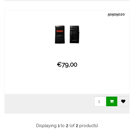
50505020
€79,00
Displaying
1
to
2
(of
2
products)