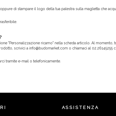
oppure di stampare il logo della tua palestra sulla maglietta che acquis
asferibile.
?
opzione "Personalizzazione ricamo" nella scheda articolo. Al momento, t
prodotto, scrivici a info@budomarket.com o chiamaci al 02.26145255 co
rci tramite e-mail o telefonicamente.
RI
ASSISTENZA