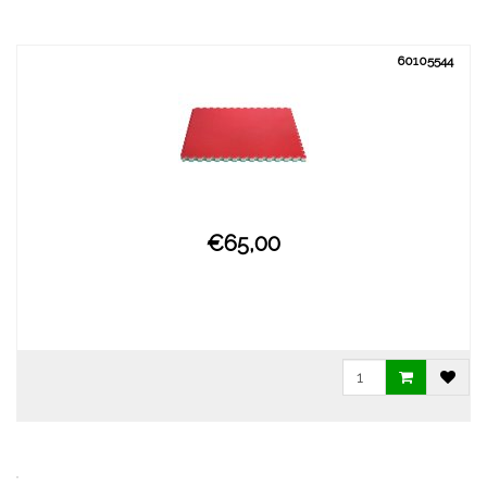
60105544
€65,00