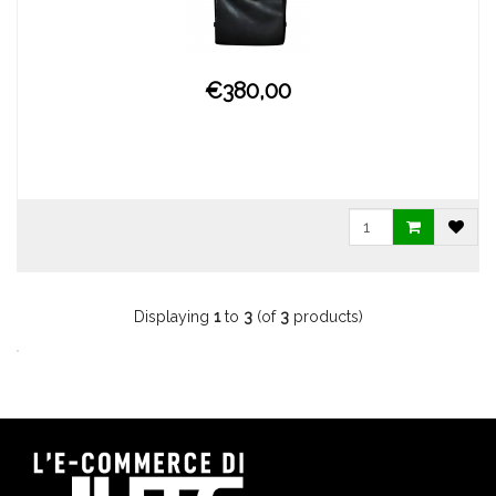
€380,00
Displaying
1
to
3
(of
3
products)