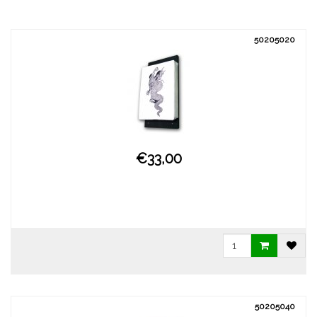
50205020
€33,00
50205040