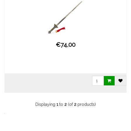
€74,00
Displaying
1
to
2
(of
2
products)