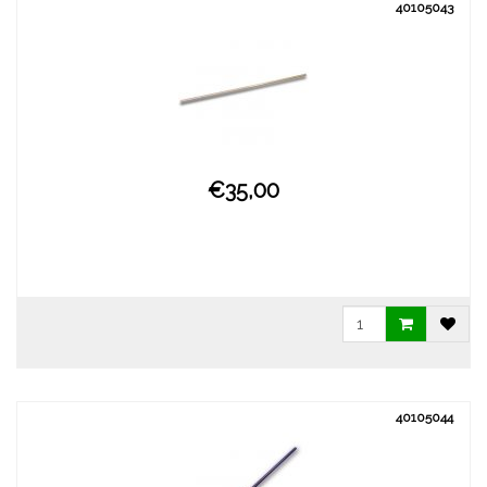
40105043
€35,00
40105044