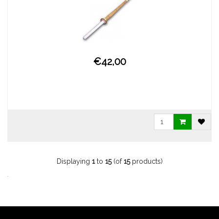
€42,00
Displaying
1
to
15
(of
15
products)