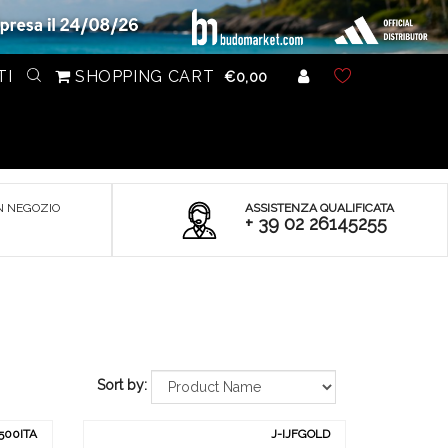
TI
SHOPPING CART
€0,00
N NEGOZIO
ASSISTENZA QUALIFICATA
+ 39 02 26145255
Sort by:
500ITA
J-IJFGOLD