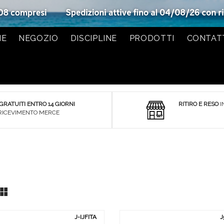
ME
NEGOZIO
DISCIPLINE
PRODOTTI
CONTAT
 GRATUITI ENTRO 14 GIORNI
RITIRO E RESO
I
RICEVIMENTO MERCE
List
Grid
J-IJFITA
J