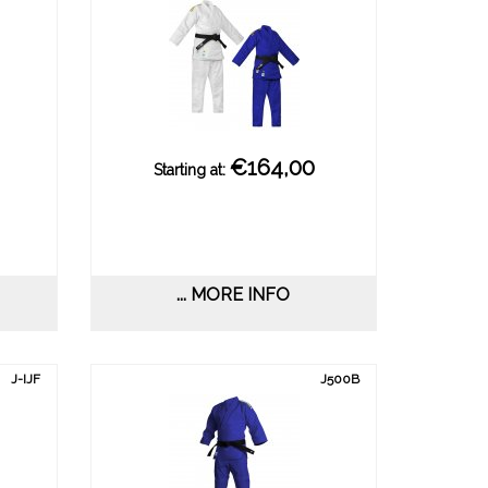
€164,00
Starting at:
... MORE INFO
J-IJF
J500B