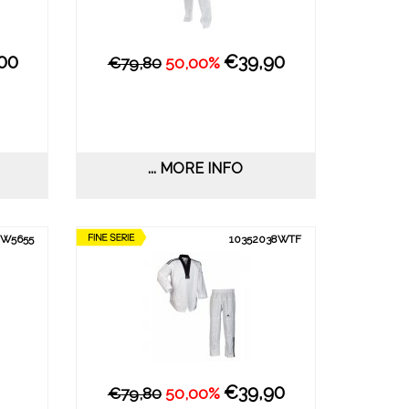
00
€39,90
€79,80
50,00%
... MORE INFO
CW5655
10352038WTF
€39,90
€79,80
50,00%