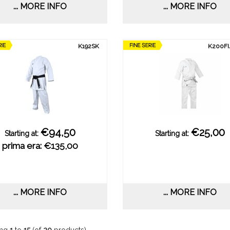
... MORE INFO
... MORE INFO
K192SK
K200F
€94,50
€25,00
Starting at:
Starting at:
prima era: €135,00
... MORE INFO
... MORE INFO
ing
1
to
15
(of
20
products)