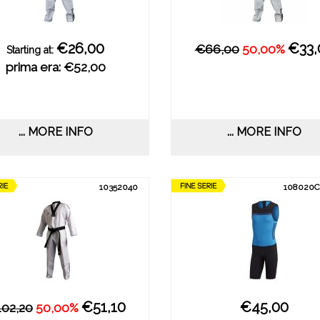
€26,00
€33,
€66,00
50,00%
Starting at:
prima era: €52,00
... MORE INFO
... MORE INFO
10352040
108020
€51,10
€45,00
02,20
50,00%