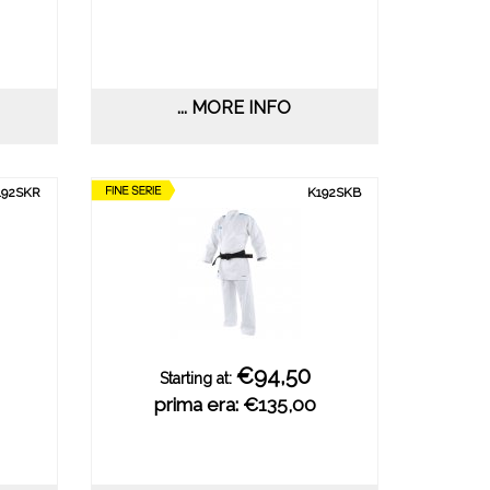
... MORE INFO
192SKR
K192SKB
€94,50
Starting at:
prima era: €135,00