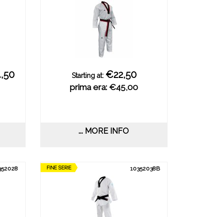
,50
€22,50
Starting at:
prima era: €45,00
... MORE INFO
352028
10352038B