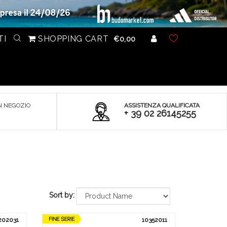
TI
SHOPPING CART
€0,00
N NEGOZIO
ASSISTENZA QUALIFICATA
+ 39 02 26145255
Sort by:
202031
10352011