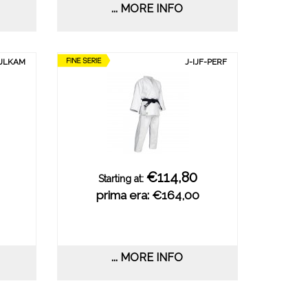
... MORE INFO
IJLKAM
J-IJF-PERF
€114,80
Starting at:
prima era: €164,00
... MORE INFO