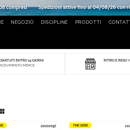
ME
NEGOZIO
DISCIPLINE
PRODOTTI
CONTAT
 GRATUITI ENTRO 14 GIORNI
RITIRO E RESO
I
RICEVIMENTO MERCE
List
Grid
10102057
10