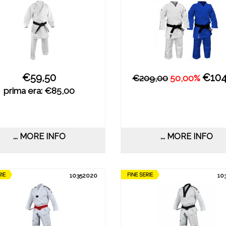
€59,50
€104
€209,00
50,00%
prima era: €85,00
... MORE INFO
... MORE INFO
10352020
10