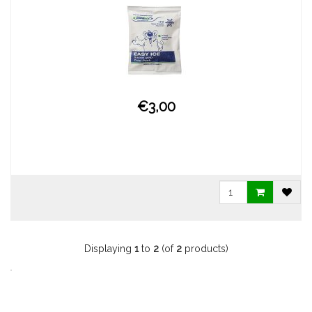
€3,00
Displaying
1
to
2
(of
2
products)