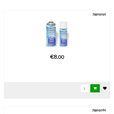
75905050
€8,00
75905060