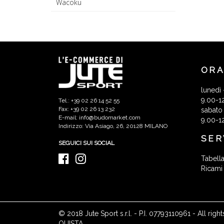
Wacoku
ORA
lunedì 
9.00-1
Tel.: +39 02 26 14 52 55
Fax: +39 02 26 13 232
sabato
E-mail: info@budomarket.com
9.00-1
Indirizzo: Via Asiago, 26, 20128 MILANO
SER
SEGUICI SUI SOCIAL
Tabella
Ricami
© 2018 Jute Sport s.r.l. - P.I. 07793110961 - All r
QUISTA